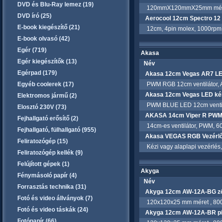
DVD és Blu-Ray lemez (19)
120mmX120mmX25mm méret, P
DVD író (25)
Aerocool 12cm Spectro 1
E-book kiegészítő (21)
12cm, 4pin molex, 1000rpm,
E-book olvasó (42)
Egér (719)
Akasa
Egér kiegészítők (13)
Név
Egérpad (179)
Akasa 12cm Vegas AR7 L
Egyéb coolerek (17)
PWM RGB 12cm ventilátor, Aura
Akasa 12cm Vegas LED ké
Elektromos jármű (2)
PWM BLUE LED 12cm ventil
Elosztó 230V (73)
AKASA 14cm Viper R PWM
Fejhallgató erősítő (2)
14cm-es ventilátor, PWM, 60
Fejhallgató, fülhallgató (955)
Akasa VEGAS RGB Vezérlő
Feliratozógép (15)
Kézi vagy alaplapi vezérlés,
Feliratozógép kellék (9)
Felújított gépek (1)
Akyga
Fénymásoló papír (4)
Név
Forrasztás technika (31)
Akyga 12cm AW-12A-BG zöl
Fotó és video állványok (7)
120x120x25 mm méret , 800rpm
Fotó és video táskák (24)
Akyga 12cm AW-12A-BR pir
Fotópapír (66)