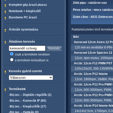
Zöld pipa : raktáron van
Komplett gép árazó plussz
Piros telefon : nincs raktár
Notebook + kiegészítő
Üzlet címe : 4031 Debrecen 
Barebone PC árazó
Árlisták nyomtatása
Raktárkészleten lévő termékek 
Név
Általános keresés
Aerocool 12cm Astro 12 P
120 mm-es ventilátor 6-PIN-e
Aerocool 12cm Spectro 1
csak a termékek nevében
12cm, 4pin molex, 1000rpm,
a termékek leírásában is
Arctic 12cm F12 PWM PST 
120x120x25, 300-1350RPM, F
Keresés gyártó szerint
Arctic 12cm P12 fekete
12cm, 1800rpm, 18dBA, Pres
Arctic 12cm P12 Pro PWM 
Termékeink
12cm, 600-3000rpm, PWM, 77
-Biz.tec. - Digitális rögzítők (2)
Arctic 12cm P12 Pro PWM 
12cm, 600-3000rpm, PWM, 77
-Biz.tec. - Kamerák IP (80)
Arctic 14cm P14 fekete-fe
-Biz.tec. - Kiegészítők (27)
14x14x2.5cm, 1700rpm, 0.3 so
-Biz.tec. - Optikák (0)