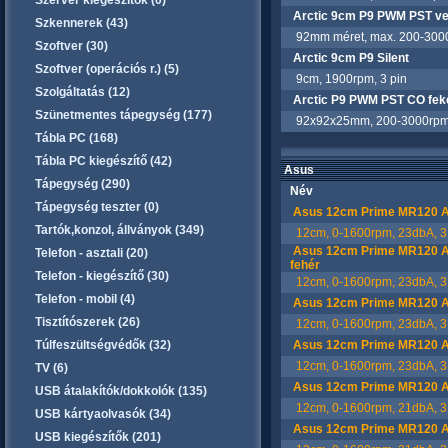
Szerver kiegészítők (0)
Arctic 9cm P9 PWM PST ven
Szkennerek (43)
92mm méret, max. 200-3000 
Szoftver (30)
Arctic 9cm P9 Silent
Szoftver (operációs r.) (5)
9cm, 1900rpm, 3 pin
Szolgáltatás (12)
Arctic P9 PWM PST CO fek
Szünetmentes tápegység (177)
92x92x25mm, 200-3000rpm,
Tábla PC (168)
Tábla PC kiegészítő (42)
Asus
Tápegység (290)
Név
Tápegység teszter (0)
Asus 12cm Prime MR120 AR
Tartók,konzol, állványok (349)
12cm, 0-1600rpm, 23dbA, 3 p
Asus 12cm Prime MR120 AR
Telefon - asztali (20)
fehér
Telefon - kiegészítő (30)
12cm, 0-1600rpm, 23dbA, 3 p
Telefon - mobil (4)
Asus 12cm Prime MR120 A
Tisztítószerek (26)
12cm, 0-1600rpm, 23dbA, 3 p
Túlfeszültségvédők (32)
Asus 12cm Prime MR120 AR
12cm, 0-1600rpm, 23dbA, 3 p
TV (6)
Asus 12cm Prime MR120 AR
USB átalakítók/dokkolók (135)
12cm, 0-1600rpm, 21dbA, 3 p
USB kártyaolvasók (34)
Asus 12cm Prime MR120 ARG
USB kiegészítők (201)