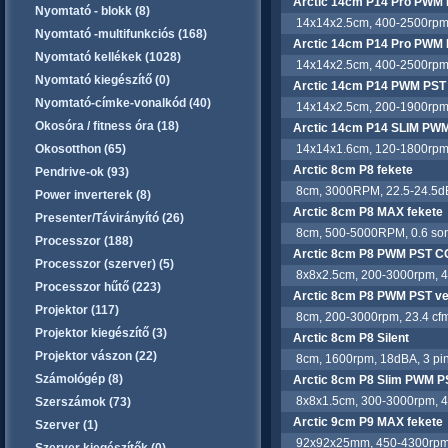
Arctic 14cm P14 Pro PWM 
Nyomtató - blokk (8)
14x14x2.5cm, 400-2500rpm,
Nyomtató -multifunkciós (168)
Arctic 14cm P14 Pro PWM 
Nyomtató kellékek (1028)
14x14x2.5cm, 400-2500rpm,
Nyomtató kiegészítő (0)
Arctic 14cm P14 PWM PST
Nyomtató-címke-vonalkód (40)
14x14x2.5cm, 200-1900rpm, 
Okosóra / fitness óra (18)
Arctic 14cm P14 SLIM PWM
Okosotthon (65)
14x14x1.6cm, 120-1800rpm,
Arctic 8cm P8 fekete
Pendrive-ok (93)
8cm, 3000RPM, 22.5-24.5dB
Power inverterek (8)
Arctic 8cm P8 MAX fekete
Presenter/Távirányító (26)
8cm, 500-5000RPM, 0.6 sone 
Processzor (188)
Arctic 8cm P8 PWM PST CO
Processzor (szerver) (5)
8x8x2.5cm, 200-3000rpm, 4
Processzor hűtő (223)
Arctic 8cm P8 PWM PST ven
Projektor (117)
8cm, 200-3000rpm, 23.4 cfm, 
Projektor kiegészítő (3)
Arctic 8cm P8 Silent
Projektor vászon (22)
8cm, 1600rpm, 18dBA, 3 pi
Számológép (8)
Arctic 8cm P8 Slim PWM P
8x8x1.5cm, 300-3000rpm, 4
Szerszámok (73)
Arctic 9cm P9 MAX fekete
Szerver (1)
92x92x25mm, 450-4300rpm,