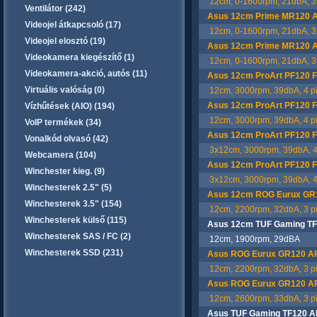
12cm, 0-1600rpm, 21dbA, 3 p
Ventilátor (242)
Asus 12cm Prime MR120 A
Videojel átkapcsoló (17)
12cm, 0-1600rpm, 21dbA, 3 p
Videojel elosztó (19)
Asus 12cm Prime MR120 AR
Videokamera kiegészítő (1)
12cm, 0-1600rpm, 21dbA, 3 p
Videokamera-akció, autós (11)
Asus 12cm ProArt PF120 Fa
Virtuális valóság (0)
12cm, 3000rpm, 39dbA, 4 pi
Asus 12cm ProArt PF120 Fa
Vízhűtések (AIO) (194)
12cm, 3000rpm, 39dbA, 4 pi
VoIP termékek (34)
Asus 12cm ProArt PF120 Fa
Vonalkód olvasó (42)
3x12cm, 3000rpm, 39dbA, 4 
Webcamera (104)
Asus 12cm ProArt PF120 Fa
Winchester kieg. (9)
3x12cm, 3000rpm, 39dbA, 4 
Winchesterek 2.5" (5)
Asus 12cm ROG Eurux GR12
Winchesterek 3.5" (154)
12cm, 2200rpm, 32dbA, 3 pi
Winchesterek külső (115)
Asus 12cm TUF Gaming TF
Winchesterek SAS / FC (2)
12cm, 1900rpm, 29dBA
Winchesterek SSD (231)
Asus ROG Eurux GR120 ARG
12cm, 2200rpm, 32dbA, 3 pi
Asus ROG Eurux GR120 ARGB
12cm, 2600rpm, 33dbA, 3 pi
Asus TUF Gaming TF120 A