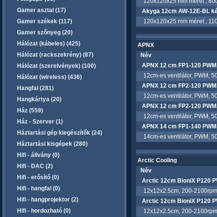
120x120x25 mm méret , 800rpm
Gamer asztal (17)
Akyga 12cm AW-12E-BL kék
Gamer székek (117)
120x120x25 mm méret , 1100rp
Gamer szőnyeg (20)
Hálózat (kábeles) (425)
APNX
Hálózat (rackszekrény) (87)
Név
APNX 12 cm FP1-120 PWM, 
Hálózat (szerelvények) (100)
12cm-es ventilátor, PWM, 50
Hálózat (wireless) (436)
APNX 12 cm FP2-120 PWM, 
Hangfal (281)
12cm-es ventilátor, PWM, 50
Hangkártya (20)
APNX 12 cm FP2-120 PWM, 
Ház (559)
12cm-es ventilátor, PWM, 50
Ház - Szerver (1)
APNX 14 cm FP1-140 PWM, 
Háztartási gép kiegészítők (24)
14cm-es ventilátor, PWM, 50
Háztartási kisgépek (280)
Hifi - állvány (0)
Arctic Cooling
Hifi - DAC (2)
Név
Hifi - erősítő (0)
Arctic 12cm BioniX P120 
Hifi - hangfal (0)
12x12x2.5cm, 200-2100rpm, m
Hifi - hangprojektor (2)
Arctic 12cm BioniX P120 
Hifi - hordozható (0)
12x12x2.5cm, 200-2100rpm, m