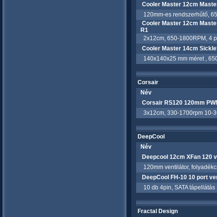
Cooler Master 12cm Master
120mm-es rendszerhűtő, 650-
Cooler Master 12cm Mast
R1
2x12cm, 650-1800RPM, 4 pi
Cooler Master 14cm Sick
140x140x25 mm méret , 650-1
Corsair
Név
Corsair RS120 120mm PWM 
3x12cm, 330-1700rpm 10-
DeepCool
Név
Deepcool 12cm XFan 120 ve
120mm ventilátor, folyadékc
DeepCool FH-10 10 port ven
10 db 4pin, SATA tápellátás
Fractal Design