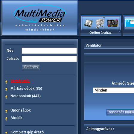
Online áruház
Ventilátor
Név:
Jelszó:
Webáruház
Átmérő / Siz
Márkás gépek (85)
Notebookok (447)
Újdonságok
Akciók
Jelmagyarázat :
Komplett gép árazó