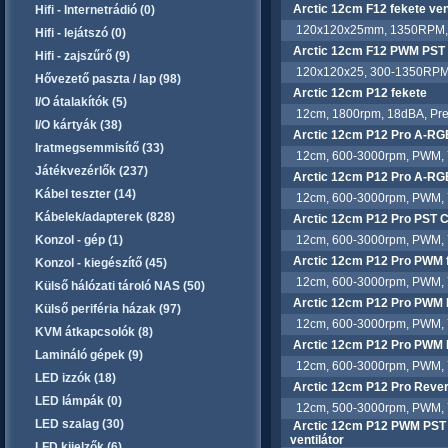
Arctic 12cm F12 fekete vent
Hifi - Internetrádió (0)
120x120x25mm, 1350RPM, 57C
Hifi - lejátszó (0)
Arctic 12cm F12 PWM PST 
Hifi - zajszűrő (9)
120x120x25, 300-1350RPM, F
Hővezető paszta / lap (98)
Arctic 12cm P12 fekete
I/O átalakítók (5)
12cm, 1800rpm, 18dBA, Pres
I/O kártyák (38)
Arctic 12cm P12 Pro A-RG
Iratmegsemmisítő (33)
12cm, 600-3000rpm, PWM, 77
Játékvezérlők (237)
Arctic 12cm P12 Pro A-RG
Kábel teszter (14)
12cm, 600-3000rpm, PWM, 77 
Kábelek/adapterek (828)
Arctic 12cm P12 Pro PST C
Konzol - gép (1)
12cm, 600-3000rpm, PWM, 77 
Arctic 12cm P12 Pro PWM 
Konzol - kiegészítő (45)
12cm, 600-3000rpm, PWM, 77
Külső hálózati tároló NAS (50)
Arctic 12cm P12 Pro PWM 
Külső periféria házak (97)
12cm, 600-3000rpm, PWM, 77
KVM átkapcsolók (8)
Arctic 12cm P12 Pro PWM 
Lamináló gépek (9)
12cm, 600-3000rpm, PWM, 77
LED izzók (18)
Arctic 12cm P12 Pro Reve
LED lámpák (0)
12cm, 500-3000rpm, PWM, 73 c
LED szalag (30)
Arctic 12cm P12 PWM PST 
ventilátor
LFD kijelzők (6)