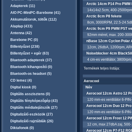
Arctic 14cm P14 Pro PWM 
Adapterek (11)
14x14x2.5cm, 400-2500rpm,
AIO PC-MiniPC-Barebone (41)
Arctic 8cm P8 fekete
Akkumulátorok, töltők (112)
8cm, 3000RPM, 22.5-24.5dB
Alaplap (433)
Arctic 9cm P9 PWM PST ven
Antenna (42)
92mm méret, max. 200-3000 
Barebone PC (0)
nBase 12cm Cyclon Polar
Billentyűzet (238)
12cm, 26dbA, 1200rpm, ARGB
Billentyűzet + egér (63)
Noiseblocker 4cm BlackSi
4 cm-es ventilátor, 3800rpm
Bluetooth adapterek (37)
Bluetooth kihangosító (0)
Termékek teljes listája:
Bluetooth-os headset (5)
CD lemez (4)
Aerocool
Digital kiosk (0)
Név
Aerocool 12cm Astro 12 P
Digitális asszisztens (0)
120 mm-es ventilátor 6-PIN-e
Digitális fényképezőgép (43)
Aerocool 12cm Duo 12 Pro
Digitális médialejátszók (27)
120 mm-es ventilátor 6-PIN-e
Digitalizáló eszközök (27)
Aerocool 12cm Frost 12 P
Digitalizáló rajztáblák (26)
12 cm, max 27dbA zaj, 500-150
Diktafonok (0)
Aerocool 12cm P7-F12 RGB 