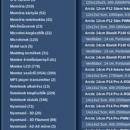
120x120x25, 300-2000RPM, Fl
Memória (310)
Arctic 12cm P12 Silent fek
Memória kártyák (52)
12x12x2.5cm, 1050rpm, 0.08 
Memória notebookba (42)
Arctic 12cm P12 Slim PWM 
Mérőműszerek (23)
12x12x1.5cm, 200-1800rpm, 0
Microfon kiegészítők (22)
Arctic 14cm BioniX P140 G
Ventillátor : 14 cm, Fordula
Microfonok (120)
Arctic 14cm BioniX P140 G
Mobil rack (5)
Ventillátor : 14 cm, Fordula
Modding termékek (31)
Arctic 14cm BioniX P140 
Monitor érintőképernyő (41)
Ventillátor : 14 cm, Fordula
Monitor LCD (778)
Arctic 14cm P14 fekete-fe
Monitor vezérlő (VGA) (200)
14x14x2.5cm, 1700rpm, 0.3 so
MP3 player-transzmitter (2)
Arctic 14cm P14 Pro A-RG
Notebook alkatrész (13)
14x14x2.5cm, 400-2500rpm,
Notebook kiegészítők (229)
Arctic 14cm P14 Pro A-RGB
Notebook táskák (348)
14x14x2.5cm, 400-2500rpm,
Arctic 14cm P14 Pro PWM 
Nyomtató (72)
14x14x2.5cm, 400-2500rpm,
Nyomtató - 3D (20)
Arctic 14cm P14 Pro PWM 
Nyomtató - 3D Filament (89)
14x14x2.5cm, 400-2500rpm,
Nyomtató - A2-A0 méret (3)