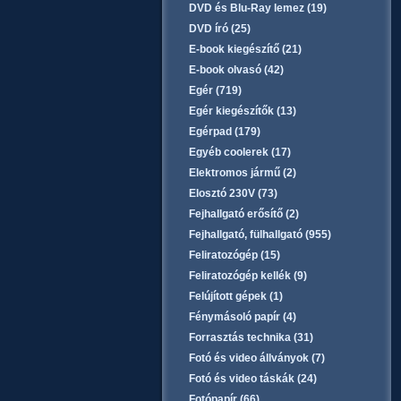
DVD és Blu-Ray lemez (19)
DVD író (25)
E-book kiegészítő (21)
E-book olvasó (42)
Egér (719)
Egér kiegészítők (13)
Egérpad (179)
Egyéb coolerek (17)
Elektromos jármű (2)
Elosztó 230V (73)
Fejhallgató erősítő (2)
Fejhallgató, fülhallgató (955)
Feliratozógép (15)
Feliratozógép kellék (9)
Felújított gépek (1)
Fénymásoló papír (4)
Forrasztás technika (31)
Fotó és video állványok (7)
Fotó és video táskák (24)
Fotópapír (66)