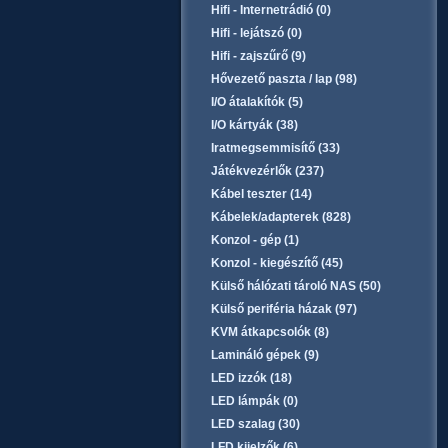
Hifi - Internetrádió (0)
Hifi - lejátszó (0)
Hifi - zajszűrő (9)
Hővezető paszta / lap (98)
I/O átalakítók (5)
I/O kártyák (38)
Iratmegsemmisítő (33)
Játékvezérlők (237)
Kábel teszter (14)
Kábelek/adapterek (828)
Konzol - gép (1)
Konzol - kiegészítő (45)
Külső hálózati tároló NAS (50)
Külső periféria házak (97)
KVM átkapcsolók (8)
Lamináló gépek (9)
LED izzók (18)
LED lámpák (0)
LED szalag (30)
LFD kijelzők (6)