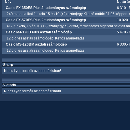
Név
Nettó á
Casio FX-350ES Plus 2 tudományos számológép
6 310.- 
249 matematikai funkció 15 és 10 (+2) számjegy Kijelző mátrix 31 96 képpont 
Casio FX-570ES Plus 2 tudományos számológép
10 020.-
417 funkció, 15 és 10 (+2) számjegy, S-VPAM, természetes algebrai bevitelt bizt
Casio MJ-120D Plus asztali számológép
5 470.- 
12 digites asztali számológép, Kettős áramellátás
Casio MS-120BM asztali számológép
6 330.- 
12 digites asztali számológép, Kettős áramellátás
Sharp
Nincs ilyen termék az adatbázisban!
Victoria
Nincs ilyen termék az adatbázisban!