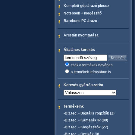
Komplett gép árazó plussz
Notebook + kiegészítő
Barebone PC árazó
Árlisták nyomtatása
Általános keresés
csak a termékek nevében
a termékek leírásában is
Keresés gyártó szerint
Termékeink
-Biz.tec. - Digitális rögzítők (2)
-Biz.tec. - Kamerák IP (80)
-Biz.tec. - Kiegészítők (27)
-Biz.tec. - Optikák (0)