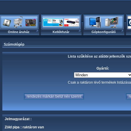
Online áruház
Kellékfutár
Gépkonfiguráló
Számológép
Lista szűkítése az alábbi jellemzők sze
Gyártó:
Csak a raktáron lévő termékek listázá
Jelmagyarázat :
Zöld pipa : raktáron van