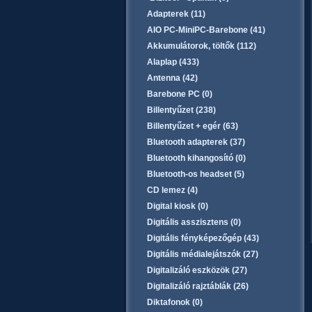
Adapterek (11)
AIO PC-MiniPC-Barebone (41)
Akkumulátorok, töltők (112)
Alaplap (433)
Antenna (42)
Barebone PC (0)
Billentyűzet (238)
Billentyűzet + egér (63)
Bluetooth adapterek (37)
Bluetooth kihangosító (0)
Bluetooth-os headset (5)
CD lemez (4)
Digital kiosk (0)
Digitális asszisztens (0)
Digitális fényképezőgép (43)
Digitális médialejátszók (27)
Digitalizáló eszközök (27)
Digitalizáló rajztáblák (26)
Diktafonok (0)