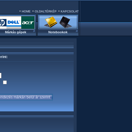
HOME
OLDALTÉRKÉP
KAPCSOLAT
Márkás gépek
Notebookok
rint:
sa