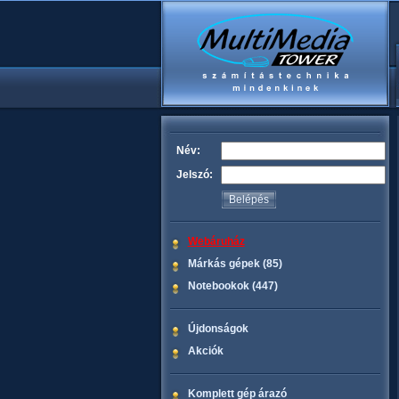
Név:
Jelszó:
Webáruház
Márkás gépek (85)
Notebookok (447)
Újdonságok
Akciók
Komplett gép árazó