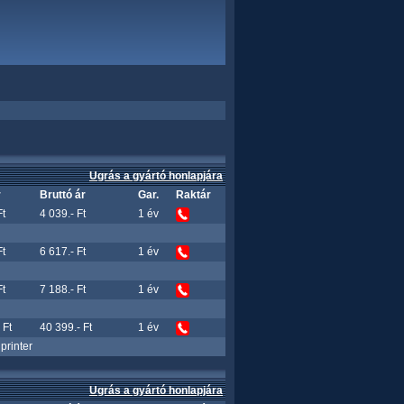
Ugrás a gyártó honlapjára
r
Bruttó ár
Gar.
Raktár
Ft
4 039.- Ft
1 év
Ft
6 617.- Ft
1 év
Ft
7 188.- Ft
1 év
 Ft
40 399.- Ft
1 év
printer
Ugrás a gyártó honlapjára