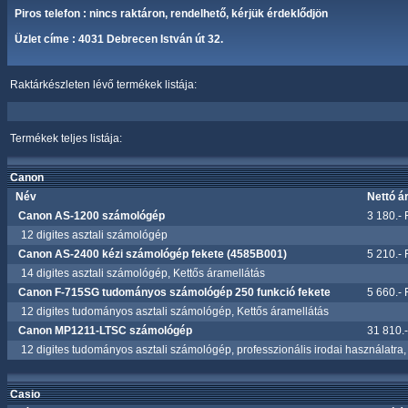
Piros telefon : nincs raktáron, rendelhető, kérjük érdeklődjön
Üzlet címe : 4031 Debrecen István út 32.
Raktárkészleten lévő termékek listája:
Termékek teljes listája:
Canon
Név
Nettó á
Canon AS-1200 számológép
3 180.- 
12 digites asztali számológép
Canon AS-2400 kézi számológép fekete (4585B001)
5 210.- 
14 digites asztali számológép, Kettős áramellátás
Canon F-715SG tudományos számológép 250 funkció fekete
5 660.- 
12 digites tudományos asztali számológép, Kettős áramellátás
Canon MP1211-LTSC számológép
31 810.-
12 digites tudományos asztali számológép, professzionális irodai használatra, 
Casio