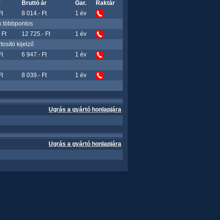
r
Bruttó ár
Gar.
Raktár
Ft
8 014.- Ft
1 év
x többpontos
 Ft
12 725.- Ft
1 év
osító kijelző
Ft
6 947.- Ft
1 év
Ft
8 039.- Ft
1 év
Ugrás a gyártó honlapjára
Ugrás a gyártó honlapjára