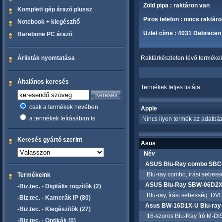
Zöld pipa : raktáron van
Komplett gép árazó plussz
Piros telefon : nincs raktár
Notebook + kiegészítő
Üzlet címe : 4031 Debrecen 
Barebone PC árazó
Árlisták nyomtatása
Raktárkészleten lévő termékek 
Általános keresés
Termékek teljes listája:
csak a termékek nevében
Apple
a termékek leírásában is
Nincs ilyen termék az adatbáz
Keresés gyártó szerint
Asus
Név
ASUS Blu-Ray combo SBC-
Blu-ray combo, írási sebessé
Termékeink
ASUS Blu-Ray SBW-06D2X
-Biz.tec. - Digitális rögzítők (2)
Blu-ray, írási sebesség: DVD
-Biz.tec. - Kamerák IP (80)
Asus BW-16D1X-U Blu-ray-
-Biz.tec. - Kiegészítők (27)
16-szoros Blu-Ray író M-DI
-Biz.tec. - Optikák (0)