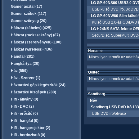
LG GP-60NS60 USB2.0 DVD
Gamer asztal (17)
USB külső DVD író, 8x DVD í
Gamer székek (117)
LG GP-60NW60 Slim külső 
Gamer szőnyeg (20)
Külső USB 2.0-ás CD/DVD í
Hálózat (kábeles) (425)
LG H24NS SATA fekete OE
Hálózat (rackszekrény) (87)
SecurDisc, SuperMulti DVD-
Hálózat (szerelvények) (100)
Hálózat (wireless) (436)
Noname
Hangfal (281)
Nincs ilyen termék az adatbáz
Hangkártya (20)
Ház (559)
Qoltec
Ház - Szerver (1)
Nincs ilyen termék az adatbáz
Háztartási gép kiegészítők (24)
Háztartási kisgépek (280)
Sandberg
Hifi - állvány (0)
Név
Hifi - DAC (2)
Sandberg USB DVD iró 133
Hifi - erősítő (0)
USB DVD iró/olvasó
Hifi - hangfal (0)
Hifi - hangprojektor (2)
Hifi - hordozható (0)