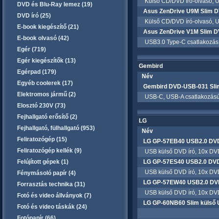
Külső CD/DVD író-olvasó, US
DVD és Blu-Ray lemez (19)
Asus ZenDrive U9M Slim DV
DVD író (25)
Külső CD/DVD író-olvasó, US
E-book kiegészítő (21)
Asus ZenDrive V1M Slim D
E-book olvasó (42)
USB3.0 Type-C csatlakozás, 
Egér (719)
Egér kiegészítők (13)
Gembird
Egérpad (179)
Név
Egyéb coolerek (17)
Gembird DVD-USB-031 Slim
Elektromos jármű (2)
USB-C, USB-A csatlakozású C
Elosztó 230V (73)
Fejhallgató erősítő (2)
LG
Fejhallgató, fülhallgató (953)
Név
Feliratozógép (15)
LG GP-57EB40 USB2.0 DVD
Feliratozógép kellék (9)
USB külső DVD író, 10x DVD 
Felújított gépek (1)
LG GP-57ES40 USB2.0 DVD
USB külső DVD író, 10x DVD 
Fénymásoló papír (4)
LG GP-57EW40 USB2.0 DVD
Forrasztás technika (31)
USB külső DVD író, 10x DVD 
Fotó és video állványok (7)
LG GP-60NB60 Slim külső 
Fotó és video táskák (24)
Fotópapír (66)