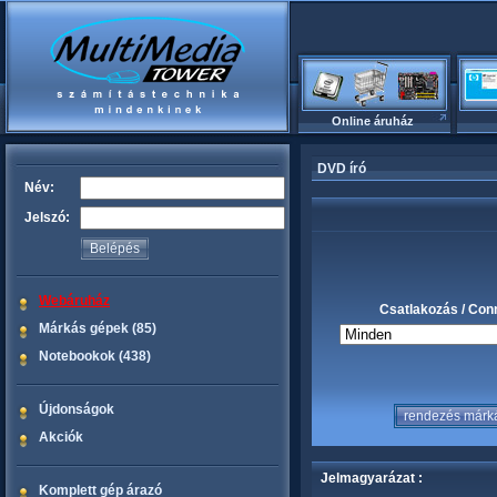
Online áruház
DVD író
Név:
Jelszó:
Webáruház
Csatlakozás / Con
Márkás gépek (85)
Notebookok (438)
Újdonságok
Akciók
Jelmagyarázat :
Komplett gép árazó