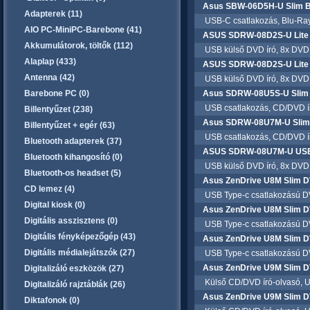
Asus SBW-06D5H-U Slim Bl
Adapterek (11)
USB-C csatlakozás, Blu-Ray
AIO PC-MiniPC-Barebone (41)
ASUS SDRW-08D2S-U Lite U
Akkumulátorok, töltők (112)
USB külső DVD író, 8x DVD í
Alaplap (433)
ASUS SDRW-08D2S-U Lite U
Antenna (42)
USB külső DVD író, 8x DVD í
Barebone PC (0)
Asus SDRW-08U5S-U Slim 
USB csatlakozás, CD/DVD í
Billentyűzet (238)
Asus SDRW-08U7M-U Slim 
Billentyűzet + egér (63)
USB csatlakozás, CD/DVD í
Bluetooth adapterek (37)
ASUS SDRW-08U7M-U USB 
Bluetooth kihangosító (0)
USB külső DVD író, 8x DVD í
Bluetooth-os headset (5)
Asus ZenDrive U8M Slim D
CD lemez (4)
USB Type-c csatlakozású D
Digital kiosk (0)
Asus ZenDrive U8M Slim D
Digitális asszisztens (0)
USB Type-c csatlakozású D
Digitális fényképezőgép (43)
Asus ZenDrive U8M Slim D
Digitális médialejátszók (27)
USB Type-c csatlakozású D
Asus ZenDrive U9M Slim DV
Digitalizáló eszközök (27)
Külső CD/DVD író-olvasó, US
Digitalizáló rajztáblák (26)
Asus ZenDrive U9M Slim DV
Diktafonok (0)