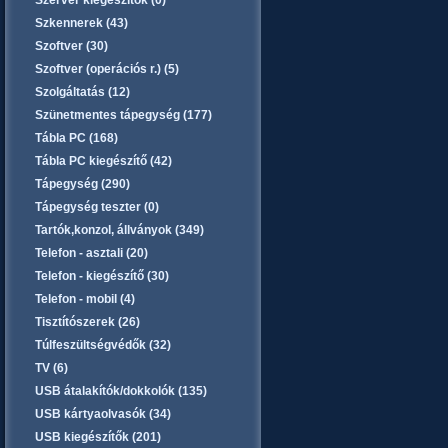
Szerver kiegészítők (0)
Szkennerek (43)
Szoftver (30)
Szoftver (operációs r.) (5)
Szolgáltatás (12)
Szünetmentes tápegység (177)
Tábla PC (168)
Tábla PC kiegészítő (42)
Tápegység (290)
Tápegység teszter (0)
Tartók,konzol, állványok (349)
Telefon - asztali (20)
Telefon - kiegészítő (30)
Telefon - mobil (4)
Tisztítószerek (26)
Túlfeszültségvédők (32)
TV (6)
USB átalakítók/dokkolók (135)
USB kártyaolvasók (34)
USB kiegészítők (201)