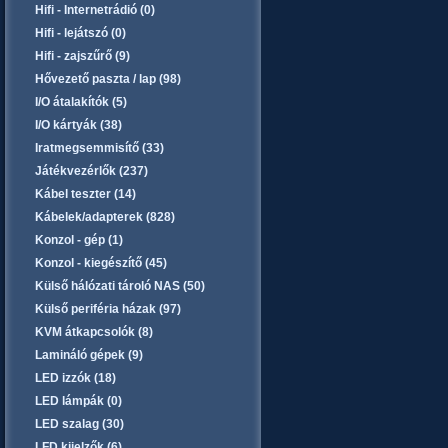
Hifi - Internetrádió (0)
Hifi - lejátszó (0)
Hifi - zajszűrő (9)
Hővezető paszta / lap (98)
I/O átalakítók (5)
I/O kártyák (38)
Iratmegsemmisítő (33)
Játékvezérlők (237)
Kábel teszter (14)
Kábelek/adapterek (828)
Konzol - gép (1)
Konzol - kiegészítő (45)
Külső hálózati tároló NAS (50)
Külső periféria házak (97)
KVM átkapcsolók (8)
Lamináló gépek (9)
LED izzók (18)
LED lámpák (0)
LED szalag (30)
LFD kijelzők (6)