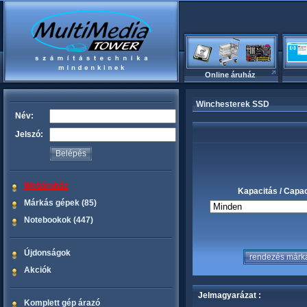
Online áruház
Winchesterek SSD
Név:
Jelszó:
Webáruház
Kapacitás / Capac
Márkás gépek (85)
Notebookok (447)
Újdonságok
Akciók
Jelmagyarázat :
Komplett gép árazó