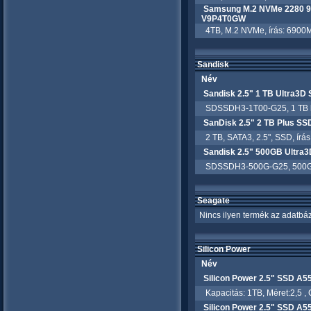
Samsung M.2 NVMe 2280 99
V9P4T0GW
4TB, M.2 NVMe, írás: 6900M
Sandisk
Név
Sandisk 2.5" 1 TB Ultra3D
SDSSDH3-1T00-G25, 1 TB kapac
SanDisk 2.5" 2 TB Plus S
2 TB, SATA3, 2.5", SSD, írás
Sandisk 2.5" 500GB Ultra
SDSSDH3-500G-G25, 500GB, S
Seagate
Nincs ilyen termék az adatbáz
Silicon Power
Név
Silicon Power 2.5" SSD A
Kapacitás: 1TB, Méret:2,5 , 
Silicon Power 2.5" SSD A