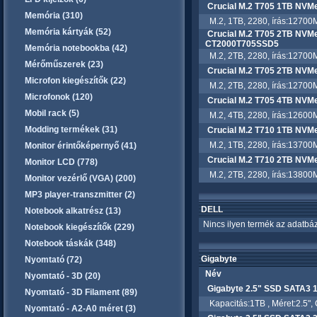
Crucial M.2 T705 1TB NV
Memória (310)
M.2, 1TB, 2280, írás:12700M
Memória kártyák (52)
Crucial M.2 T705 2TB NVMe
CT2000T705SSD5
Memória notebookba (42)
M.2, 2TB, 2280, írás:12700M
Mérőműszerek (23)
Crucial M.2 T705 2TB NV
Microfon kiegészítők (22)
M.2, 2TB, 2280, írás:12700M
Microfonok (120)
Crucial M.2 T705 4TB NV
Mobil rack (5)
M.2, 4TB, 2280, írás:12600M
Modding termékek (31)
Crucial M.2 T710 1TB NV
M.2, 1TB, 2280, írás:13700M
Monitor érintőképernyő (41)
Crucial M.2 T710 2TB NV
Monitor LCD (778)
M.2, 2TB, 2280, írás:13800M
Monitor vezérlő (VGA) (200)
MP3 player-transzmitter (2)
DELL
Notebook alkatrész (13)
Nincs ilyen termék az adatbáz
Notebook kiegészítők (229)
Notebook táskák (348)
Gigabyte
Nyomtató (72)
Név
Nyomtató - 3D (20)
Gigabyte 2.5" SSD SATA3
Nyomtató - 3D Filament (89)
Kapacitás:1TB , Méret:2.5", 
Nyomtató - A2-A0 méret (3)