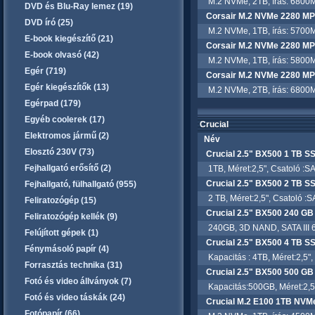
M.2 NVMe, 2TB, írás: 6800M
DVD és Blu-Ray lemez (19)
Corsair M.2 NVMe 2280 M
DVD író (25)
M.2 NVMe, 1TB, írás: 5700M
E-book kiegészítő (21)
Corsair M.2 NVMe 2280 MP
E-book olvasó (42)
M.2 NVMe, 1TB, írás: 5800M
Egér (719)
Corsair M.2 NVMe 2280 MP
Egér kiegészítők (13)
M.2 NVMe, 2TB, írás: 6800M
Egérpad (179)
Egyéb coolerek (17)
Crucial
Elektromos jármű (2)
Név
Elosztó 230V (73)
Crucial 2.5" BX500 1 TB S
Fejhallgató erősítő (2)
1TB, Méret:2,5", Csatoló :SA
Crucial 2.5" BX500 2 TB S
Fejhallgató, fülhallgató (955)
2 TB, Méret:2,5", Csatoló :S
Feliratozógép (15)
Crucial 2.5" BX500 240 G
Feliratozógép kellék (9)
240GB, 3D NAND, SATA III 6 G
Felújított gépek (1)
Crucial 2.5" BX500 4 TB S
Fénymásoló papír (4)
Kapacitás : 4TB, Méret:2,5",
Forrasztás technika (31)
Crucial 2.5" BX500 500 G
Fotó és video állványok (7)
Kapacitás:500GB, Méret:2,5",
Fotó és video táskák (24)
Crucial M.2 E100 1TB NV
Fotópapír (66)