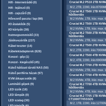
Crucial M.2 P510 2TB NV
Hifi - Internetrádió (0)
M.2, 2TB, 2280, írás:8700MB
Hifi - lejátszó (0)
Crucial M.2 T500 1TB NV
Hifi - zajszűrő (9)
hűtőbordás
Hővezető paszta / lap (98)
M.2 NVMe, 1TB, írás: max. 
Crucial M.2 T500 1TB NV
I/O átalakítók (5)
M.2 NVMe, 1TB, írás: max. 
I/O kártyák (38)
Crucial M.2 T500 2TB NV
Iratmegsemmisítő (33)
hűtőbordás
M.2 NVMe, 2TB, írás: max. 
Játékvezérlők (237)
Crucial M.2 T500 2TB NV
Kábel teszter (14)
M.2, 2TB, 2280, írás:7000MB
Kábelek/adapterek (828)
Crucial M.2 T500 4TB NV
Konzol - gép (1)
M.2, 4TB, 2280, írás:6900MB
Konzol - kiegészítő (45)
Crucial M.2 T700 2TB NV
Külső hálózati tároló NAS (50)
M.2 NVMe, 2TB, írás: max. 
Külső periféria házak (97)
Crucial M.2 T700 4TB NV
KVM átkapcsolók (8)
M.2 NVMe, 4TB, írás: max. 
Lamináló gépek (9)
Crucial M.2 T700 4TB NV
hűtőbordás
LED izzók (18)
M.2 NVMe, 4TB, írás: max. 
LED lámpák (0)
Crucial M.2 T705 1TB NVMe
CT1000T705SSD5
LED szalag (30)
M.2, 1TB, 2280, írás:12700M
LFD kijelzők (6)