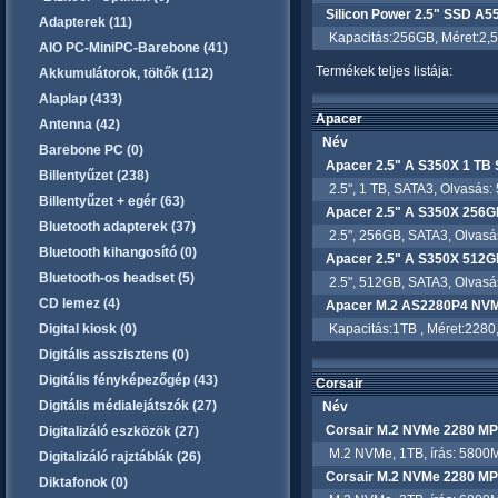
Silicon Power 2.5" SSD A
Adapterek (11)
Kapacitás:256GB, Méret:2,5 ,
AIO PC-MiniPC-Barebone (41)
Termékek teljes listája:
Akkumulátorok, töltők (112)
Alaplap (433)
Apacer
Antenna (42)
Név
Barebone PC (0)
Apacer 2.5" A S350X 1 TB
Billentyűzet (238)
2.5", 1 TB, SATA3, Olvasás: 5
Billentyűzet + egér (63)
Apacer 2.5" A S350X 256
Bluetooth adapterek (37)
2.5", 256GB, SATA3, Olvasás:
Bluetooth kihangosító (0)
Apacer 2.5" A S350X 512
Bluetooth-os headset (5)
2.5", 512GB, SATA3, Olvasás:
CD lemez (4)
Apacer M.2 AS2280P4 NVM
Digital kiosk (0)
Kapacitás:1TB , Méret:2280,
Digitális asszisztens (0)
Digitális fényképezőgép (43)
Corsair
Digitális médialejátszók (27)
Név
Corsair M.2 NVMe 2280 M
Digitalizáló eszközök (27)
M.2 NVMe, 1TB, írás: 5800M
Digitalizáló rajztáblák (26)
Corsair M.2 NVMe 2280 M
Diktafonok (0)