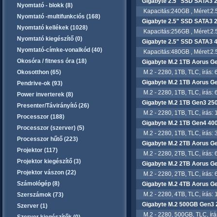
Gigabyte 2.5" SSD SATA
Nyomtató - blokk (8)
Kapacitás:240GB , Méret:2.5"
Nyomtató -multifunkciós (168)
Gigabyte 2.5" SSD SATA
Nyomtató kellékek (1028)
Kapacitás:256GB , Méret:2.5"
Nyomtató kiegészítő (0)
Gigabyte 2.5" SSD SATA
Nyomtató-címke-vonalkód (40)
Kapacitás:480GB , Méret:2.5"
Okosóra / fitness óra (18)
Gigabyte M.2 1TB Aorus 
Okosotthon (65)
M.2 - 2280, 1TB, TLC, írás: 
Gigabyte M.2 1TB Aorus 
Pendrive-ok (93)
M.2 - 2280, 1TB, TLC, írás: 
Power inverterek (8)
Gigabyte M.2 1TB Gen3 2
Presenter/Távirányító (26)
M.2 - 2280, 1TB, TLC, írás: 
Processzor (188)
Gigabyte M.2 1TB Gen4 4
Processzor (szerver) (5)
M.2 - 2280, 1TB, TLC, írás: 
Processzor hűtő (223)
Gigabyte M.2 2TB Aorus 
Projektor (117)
M.2 - 2280, 2TB, TLC, írás: 
Projektor kiegészítő (3)
Gigabyte M.2 2TB Aorus G
Projektor vászon (22)
M.2 - 2280, 2TB, TLC, írás: 
Számológép (8)
Gigabyte M.2 4TB Aorus G
M.2 - 2280, 4TB, TLC, írás: 
Szerszámok (73)
Gigabyte M.2 500GB Gen3
Szerver (1)
M.2 - 2280, 500GB, TLC, írá