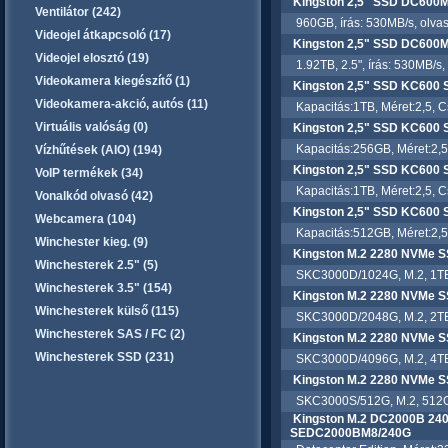
Kingston 2,5" SSD DC60
Ventilátor (242)
960GB, írás: 530MB/s, olvas
Videojel átkapcsoló (17)
Kingston 2,5" SSD DC600
Videojel elosztó (19)
1.92TB, 2.5", írás: 530MB/s,
Videokamera kiegészítő (1)
Kingston 2,5" SSD KC600
Videokamera-akció, autós (11)
Kapacitás:1TB, Méret:2,5, Cs
Virtuális valóság (0)
Kingston 2,5" SSD KC600
Kapacitás:256GB, Méret:2,5",
Vízhűtések (AIO) (194)
Kingston 2,5" SSD KC600
VoIP termékek (34)
Kapacitás:1TB, Méret:2,5, Cs
Vonalkód olvasó (42)
Kingston 2,5" SSD KC600
Webcamera (104)
Kapacitás:512GB, Méret:2,5",
Winchester kieg. (9)
Kingston M.2 2280 NVMe 
Winchesterek 2.5" (5)
SKC3000D/1024G, M.2, 1TB N
Winchesterek 3.5" (154)
Kingston M.2 2280 NVMe 
Winchesterek külső (115)
SKC3000D/2048G, M.2, 2TB N
Winchesterek SAS / FC (2)
Kingston M.2 2280 NVMe 
Winchesterek SSD (231)
SKC3000D/4096G, M.2, 4TB N
Kingston M.2 2280 NVMe 
SKC3000S/512G, M.2, 512GB 
Kingston M.2 DC2000B 24
SEDC2000BM8/240G