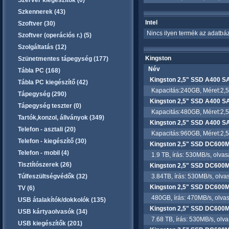
Szerver kiegészítők (0)
Szkennerek (43)
Intel
Szoftver (30)
Nincs ilyen termék az adatbáz
Szoftver (operációs r.) (5)
Szolgáltatás (12)
Kingston
Szünetmentes tápegység (177)
Név
Tábla PC (168)
Kingston 2,5" SSD A400 
Tábla PC kiegészítő (42)
Kapacitás:240GB, Méret:2,5",
Tápegység (290)
Kingston 2,5" SSD A400 
Tápegység teszter (0)
Kapacitás:480GB, Méret:2,5",
Tartók,konzol, állványok (349)
Kingston 2,5" SSD A400 
Telefon - asztali (20)
Kapacitás:960GB, Méret:2,5",
Telefon - kiegészítő (30)
Kingston 2,5" SSD DC600
Telefon - mobil (4)
1.9 TB, írás: 530MB/s, olvas
Tisztítószerek (26)
Kingston 2,5" SSD DC600
Túlfeszültségvédők (32)
3.84TB, írás: 530MB/s, olva
Kingston 2,5" SSD DC60
TV (6)
480GB, írás: 470MB/s, olvas
USB átalakítók/dokkolók (135)
Kingston 2,5" SSD DC600
USB kártyaolvasók (34)
7.68 TB, írás: 530MB/s, olva
USB kiegészítők (201)