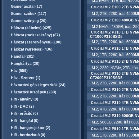
M.2 NVMe, 1TB, írás: 4500M
Gamer asztal (17)
Crucial M.2 E100 2TB NV
Gamer székek (117)
M.2, 2TB, 2280, írás:4500MB
Crucial M.2 E100 480GB 
Gamer szőnyeg (20)
M.2 NVMe, 480GB, írás: 250
Hálózat (kábeles) (425)
Crucial M.2 P310 1TB NVM
Hálózat (rackszekrény) (87)
CT1000P310SSD5
M.2, 1TB, 2280, írás:6000MB
Hálózat (szerelvények) (100)
Crucial M.2 P310 1TB NV
Hálózat (wireless) (436)
M.2, 1TB, 2280, írás:6000MB
Hangfal (281)
Crucial M.2 P310 2TB NV
Hangkártya (20)
M.2, 2230, NVMe, 2TB, írás:
Ház (559)
Crucial M.2 P310 2TB NVM
Ház - Szerver (1)
CT2000P310SSD5
M.2, 2TB, 2280, írás:6000MB
Háztartási gép kiegészítők (24)
Crucial M.2 P310 2TB NV
Háztartási kisgépek (280)
M.2, 2TB, 2280, írás:6000MB
Hifi - állvány (0)
Crucial M.2 P310 4TB NV
Hifi - DAC (2)
M.2, 4TB, 2280, írás:6000MB
Hifi - erősítő (0)
Crucial M.2 P310 500GB 
Hifi - hangfal (0)
M.2, 500GB, 2280, írás:660
Hifi - hangprojektor (2)
Crucial M.2 P510 1TB NV
Hifi - hordozható (0)
M.2, 1TB, 2280, írás:9500MB