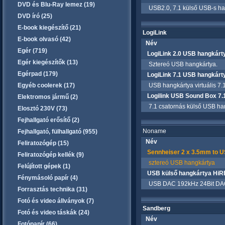
DVD és Blu-Ray lemez (19)
USB2.0, 7.1 külső USB-s han
DVD író (25)
E-book kiegészítő (21)
LogiLink
E-book olvasó (42)
Név
Egér (719)
LogiLink 2.0 USB hangkár
Egér kiegészítők (13)
Sztereó USB hangkártya.
Egérpad (179)
LogiLink 7.1 USB hangkár
Egyéb coolerek (17)
USB hangkártya virtuális 7.1
Logilink USB Sound Box 7
Elektromos jármű (2)
7.1 csatornás külső USB ha
Elosztó 230V (73)
Fejhallgató erősítő (2)
Noname
Fejhallgató, fülhallgató (955)
Név
Feliratozógép (15)
Sennheiser 2 x 3.5mm to 
Feliratozógép kellék (9)
sztereó USB hangkártya
Felújított gépek (1)
USB külső hangkártya HiR
Fénymásoló papír (4)
USB DAC 192kHz 24Bit DAC + f
Forrasztás technika (31)
Fotó és video állványok (7)
Sandberg
Fotó és video táskák (24)
Név
Fotópapír (66)