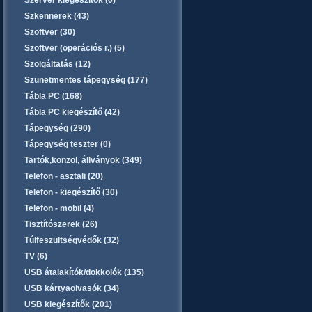
Szerver kiegészítők (0)
Szkennerek (43)
Szoftver (30)
Szoftver (operációs r.) (5)
Szolgáltatás (12)
Szünetmentes tápegység (177)
Tábla PC (168)
Tábla PC kiegészítő (42)
Tápegység (290)
Tápegység teszter (0)
Tartók,konzol, állványok (349)
Telefon - asztali (20)
Telefon - kiegészítő (30)
Telefon - mobil (4)
Tisztítószerek (26)
Túlfeszültségvédők (32)
TV (6)
USB átalakítók/dokkolók (135)
USB kártyaolvasók (34)
USB kiegészítők (201)