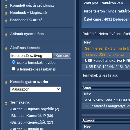
Zöld pipa : raktáron van
Komplett gép árazó plussz
Piros telefon : nincs raktár
Notebook + kiegészítő
Üzlet címe : 4031 Debrecen 
Barebone PC árazó
Árlisták nyomtatása
Raktárkészleten lévő termékek 
Név
Általános keresés
Sennheiser 2 x 3.5mm to 
sztereó USB hangkártya
USB külső hangkártya HiR
csak a termékek nevében
USB DAC 192kHz 24Bit DAC + f
a termékek leírásában is
Termékek teljes listája:
Keresés gyártó szerint
Asus
Név
ASUS Strix Soar 7.1 PCI-E
Termékeink
7.1 csatornás hangkártya PCI
-Biz.tec. - Digitális rögzítők (2)
-Biz.tec. - Kamerák IP (80)
Axagon
-Biz.tec. - Kiegészítők (27)
Név
-Biz.tec. - Optikák (0)