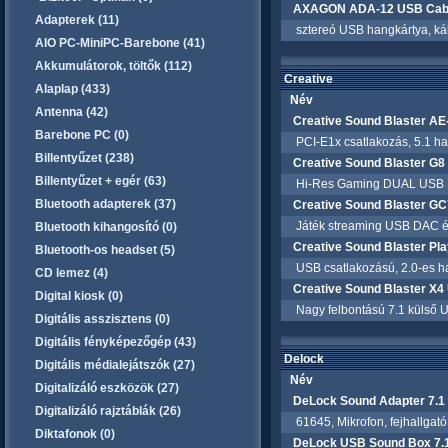
AXAGON ADA-12 USB Cable
Adapterek (11)
sztereó USB hangkártya, kábe
AIO PC-MiniPC-Barebone (41)
Akkumulátorok, töltők (112)
Creative
Alaplap (433)
Név
Antenna (42)
Creative Sound Blaster AE
Barebone PC (0)
PCI-E1x csatlakozás, 5.1 hang
Billentyűzet (238)
Creative Sound Blaster G
Billentyűzet + egér (63)
Hi-Res Gaming DUAL USB D
Bluetooth adapterek (37)
Creative Sound Blaster G
Játék streaming USB DAC és 
Bluetooth kihangosító (0)
Creative Sound Blaster Pla
Bluetooth-os headset (5)
USB csatlakozású, 2.0-es h
CD lemez (4)
Creative Sound Blaster X4
Digital kiosk (0)
Nagy felbontású 7.1 külső US
Digitális asszisztens (0)
Digitális fényképezőgép (43)
Delock
Digitális médialejátszók (27)
Név
Digitalizáló eszközök (27)
DeLock Sound Adapter 7.1
Digitalizáló rajztáblák (26)
61645, Mikrofon, fejhallgató,
Diktafonok (0)
DeLock USB Sound Box 7.