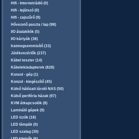
Hifi - Internetrádió (0)
Hifi - lejátszó (0)
Hifi - zajszűrő (9)
Hővezető paszta / lap (98)
I/O átalakítók (5)
I/O kártyák (38)
Iratmegsemmisítő (33)
Játékvezérlők (237)
Kábel teszter (14)
Kábelek/adapterek (828)
Konzol - gép (1)
Konzol - kiegészítő (45)
Külső hálózati tároló NAS (50)
Külső periféria házak (97)
KVM átkapcsolók (8)
Lamináló gépek (9)
LED izzók (18)
LED lámpák (0)
LED szalag (30)
LFD kijelzők (6)