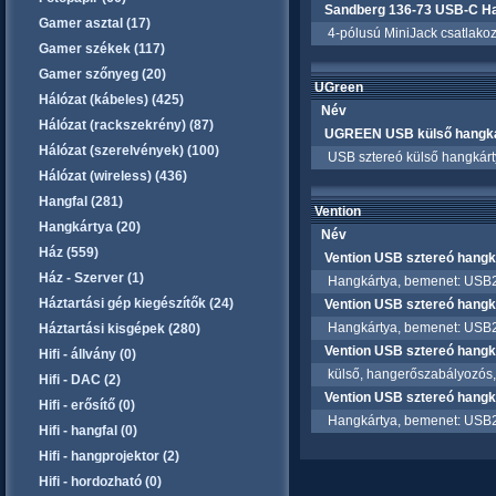
Sandberg 136-73 USB-C H
Gamer asztal (17)
4-pólusú MiniJack csatlakoz
Gamer székek (117)
Gamer szőnyeg (20)
UGreen
Hálózat (kábeles) (425)
Név
Hálózat (rackszekrény) (87)
UGREEN USB külső hangkár
Hálózat (szerelvények) (100)
USB sztereó külső hangkárty
Hálózat (wireless) (436)
Hangfal (281)
Vention
Hangkártya (20)
Név
Ház (559)
Vention USB sztereó hang
Ház - Szerver (1)
Hangkártya, bemenet: USB2.0
Háztartási gép kiegészítők (24)
Vention USB sztereó hang
Hangkártya, bemenet: USB2.0
Háztartási kisgépek (280)
Vention USB sztereó hang
Hifi - állvány (0)
külső, hangerőszabályozós, st
Hifi - DAC (2)
Vention USB sztereó hang
Hifi - erősítő (0)
Hangkártya, bemenet: USB2.0
Hifi - hangfal (0)
Hifi - hangprojektor (2)
Hifi - hordozható (0)