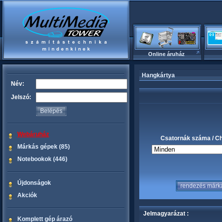
Online áruház
Hangkártya
Név:
Jelszó:
Webáruház
Csatornák száma / C
Márkás gépek (85)
Notebookok (446)
Újdonságok
Akciók
Jelmagyarázat :
Komplett gép árazó