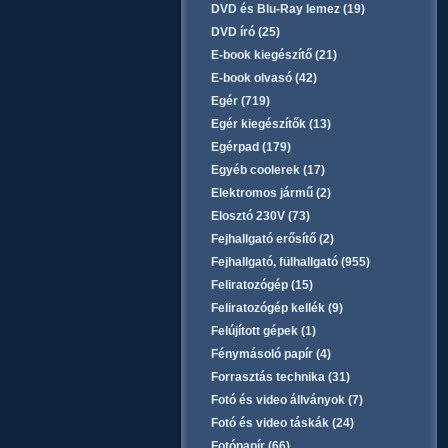
DVD és Blu-Ray lemez (19)
DVD író (25)
E-book kiegészítő (21)
E-book olvasó (42)
Egér (719)
Egér kiegészítők (13)
Egérpad (179)
Egyéb coolerek (17)
Elektromos jármű (2)
Elosztó 230V (73)
Fejhallgató erősítő (2)
Fejhallgató, fülhallgató (955)
Feliratozógép (15)
Feliratozógép kellék (9)
Felújított gépek (1)
Fénymásoló papír (4)
Forrasztás technika (31)
Fotó és video állványok (7)
Fotó és video táskák (24)
Fotópapír (66)