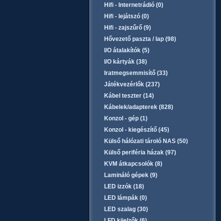
Hifi - Internetrádió (0)
Hifi - lejátszó (0)
Hifi - zajszűrő (9)
Hővezető paszta / lap (98)
I/O átalakítók (5)
I/O kártyák (38)
Iratmegsemmisítő (33)
Játékvezérlők (237)
Kábel teszter (14)
Kábelek/adapterek (828)
Konzol - gép (1)
Konzol - kiegészítő (45)
Külső hálózati tároló NAS (50)
Külső periféria házak (97)
KVM átkapcsolók (8)
Lamináló gépek (9)
LED izzók (18)
LED lámpák (0)
LED szalag (30)
LFD kijelzők (6)