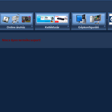
Online áruház
Kellékfutár
Gépkonfiguráló
Nincs ilyen termékcsoport!