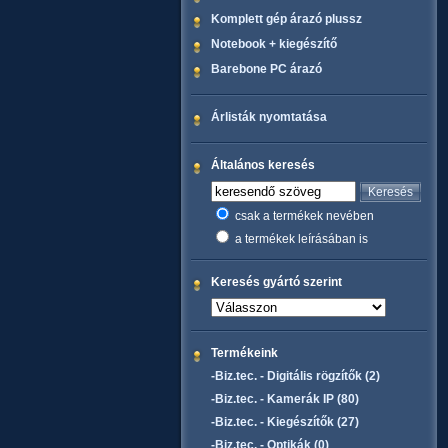
Komplett gép árazó plussz
Notebook + kiegészítő
Barebone PC árazó
Árlisták nyomtatása
Általános keresés
csak a termékek nevében
a termékek leírásában is
Keresés gyártó szerint
Termékeink
-Biz.tec. - Digitális rögzítők (2)
-Biz.tec. - Kamerák IP (80)
-Biz.tec. - Kiegészítők (27)
-Biz.tec. - Optikák (0)