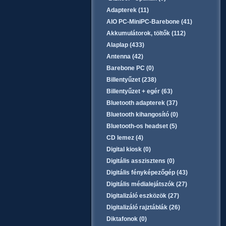
Adapterek (11)
AIO PC-MiniPC-Barebone (41)
Akkumulátorok, töltők (112)
Alaplap (433)
Antenna (42)
Barebone PC (0)
Billentyűzet (238)
Billentyűzet + egér (63)
Bluetooth adapterek (37)
Bluetooth kihangosító (0)
Bluetooth-os headset (5)
CD lemez (4)
Digital kiosk (0)
Digitális asszisztens (0)
Digitális fényképezőgép (43)
Digitális médialejátszók (27)
Digitalizáló eszközök (27)
Digitalizáló rajztáblák (26)
Diktafonok (0)